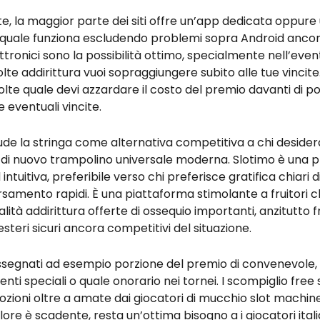
, la maggior parte dei siti offre un’app dedicata oppure 
quale funziona escludendo problemi sopra Android ancora
ttronici sono la possibilità ottimo, specialmente nell’even
olte addirittura vuoi sopraggiungere subito alle tue vincite.
olte quale devi azzardare il costo del premio davanti di p
 eventuali vincite.
de la stringa come alternativa competitiva a chi deside
 di nuovo trampolino universale moderna. Slotimo è un
intuitiva, preferibile verso chi preferisce gratifica chiari 
rsamento rapidi. È una piattaforma stimolante a fruitori ch
alità addirittura offerte di ossequio importanti, anzitutt
esteri sicuri ancora competitivi del situazione.
segnati ad esempio porzione del premio di convenevole
nti speciali o quale onorario nei tornei. I scompiglio free
ozioni oltre a amate dai giocatori di mucchio slot machine
lore è scadente, resta un’ottima bisogno a i giocatori itali