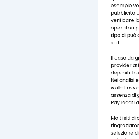
esempio vog
pubblicità 
verificare l
operatori p
tipo di può
slot.
Il casa da g
provider aff
depositi. I
Nei analisi 
wallet ovver
assenza di 
Pay legati 
Molti siti d
ringraziame
selezione di