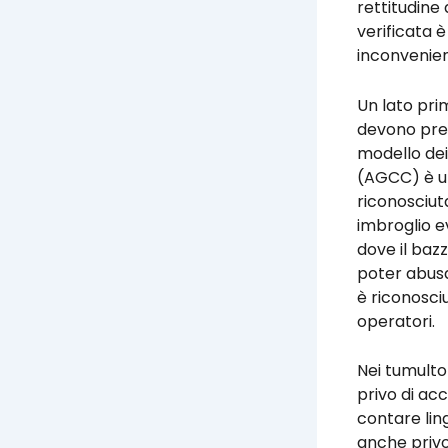
rettitudine 
verificata 
inconvenien
Un lato pr
devono pref
modello dei
(AGCC) è un
riconosciut
imbroglio e
dove il bazz
poter abusa
è riconosciu
operatori.
Nei tumulto
privo di ac
contare lin
anche privo 