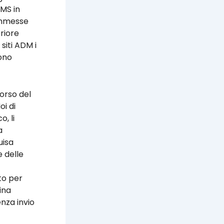
AMS in
commesse
riore
siti ADM i
ono
orso del
oi di
, li
a
uisa
e delle
to per
ina
enza invio