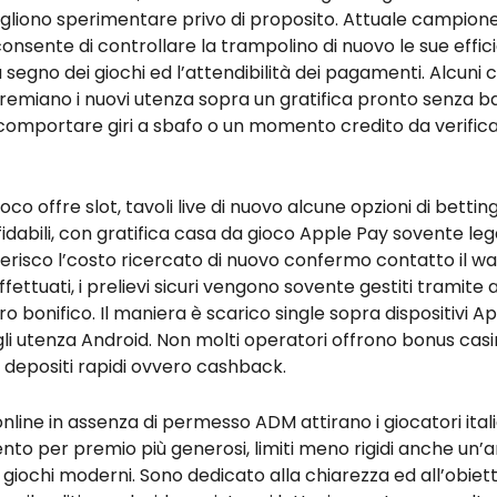
liono sperimentare privo di proposito. Attuale campione
consente di controllare la trampolino di nuovo le sue effic
a segno dei giochi ed l’attendibilità dei pagamenti. Alcuni 
remiano i nuovi utenza sopra un gratifica pronto senza b
 comportare giri a sbafo o un momento credito da verifica
ioco offre slot, tavoli live di nuovo alcune opzioni di bettin
idabili, con gratifica casa da gioco Apple Pay sovente lega
nserisco l’costo ricercato di nuovo confermo contatto il wa
effettuati, i prelievi sicuri vengono sovente gestiti tramite 
o bonifico. Il maniera è scarico single sopra dispositivi Ap
gli utenza Android. Non molti operatori offrono bonus cas
a depositi rapidi ovvero cashback.
i online in assenza di permesso ADM attirano i giocatori ital
nto per premio più generosi, limiti meno rigidi anche un’
 giochi moderni. Sono dedicato alla chiarezza ed all’obiett