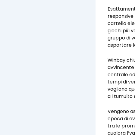
Esattamente
responsive 
cartella ele
giochi più v
gruppo di v
asportare le
Winbay chiu
avvincente
centrale ed 
tempi di ve
vogliono qu
a i tumulto 
Vengono as
epoca di eve
tra le prom
qualora l’va