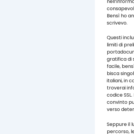
nell’informa
consapevoli
Bensì ho an
scrivevo.
Questi incl
limiti di pr
portadocume
gratifica di
facile, bens
bisca singo
italiani, in
troverai in
codice SSL.
convinto pu
verso deter
Seppure il l
percorso, le