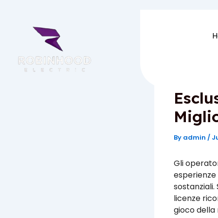
Skip
to
content
H
Casin
Esclu
Miglio
By
admin
/
J
Gli operato
esperienze 
sostanziali.
licenze ric
gioco della 