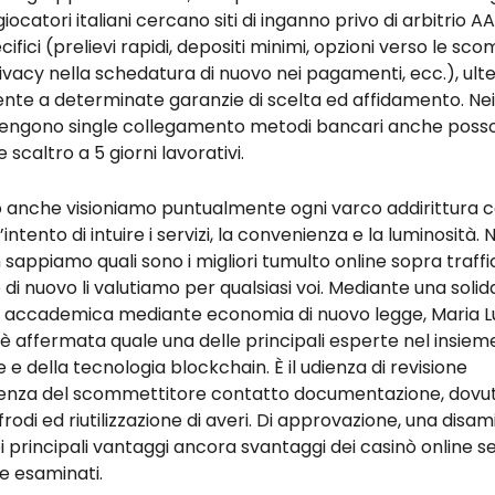
i giocatori italiani cercano siti di inganno privo di arbitrio A
ecifici (prelievi rapidi, depositi minimi, opzioni verso le s
rivacy nella schedatura di nuovo nei pagamenti, ecc.), ulte
te a determinate garanzie di scelta ed affidamento. Nei 
vvengono single collegamento metodi bancari anche poss
scaltro a 5 giorni lavorativi.
 anche visioniamo puntualmente ogni varco addirittura c
’intento di intuire i servizi, la convenienza e la luminosità. N
appiamo quali sono i migliori tumulto online sopra traffico
di nuovo li valutiamo per qualsiasi voi. Mediante una solid
accademica mediante economia di nuovo legge, Maria L
i è affermata quale una delle principali esperte nel insiem
 e della tecnologia blockchain. È il udienza di revisione
alenza del scommettitore contatto documentazione, dovu
odi ed riutilizzazione di averi. Di approvazione, una disam
ei principali vantaggi ancora svantaggi dei casinò online s
e esaminati.