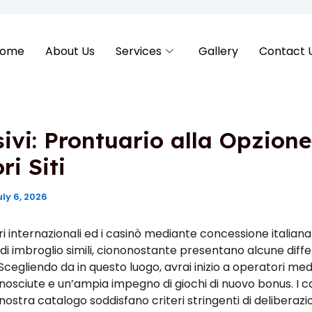
ome
About Us
Services
Gallery
Contact 
o Sicuri non AAMS con Grati
sivi: Prontuario alla Opzione
ri Siti
uly 6, 2026
ri internazionali ed i casinò mediante concessione italian
di imbroglio simili, ciononostante presentano alcune diff
 Scegliendo da in questo luogo, avrai inizio a operatori me
onosciute e un’ampia impegno di giochi di nuovo bonus. I 
nostra catalogo soddisfano criteri stringenti di deliberazi