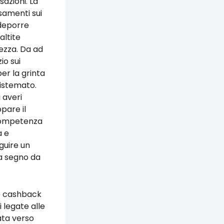
sazioni. La
rsamenti sui
 deporre
altite
rezza. Da ad
io sui
er la grinta
istemato.
 averi
pare il
 competenza
a e
guire un
la segno da
co cashback
 legate alle
ata verso