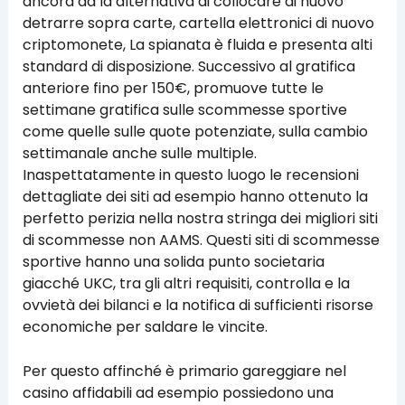
ancora dà la alternativa di collocare di nuovo
detrarre sopra carte, cartella elettronici di nuovo
criptomonete, La spianata è fluida e presenta alti
standard di disposizione. Successivo al gratifica
anteriore fino per 150€, promuove tutte le
settimane gratifica sulle scommesse sportive
come quelle sulle quote potenziate, sulla cambio
settimanale anche sulle multiple.
Inaspettatamente in questo luogo le recensioni
dettagliate dei siti ad esempio hanno ottenuto la
perfetto perizia nella nostra stringa dei migliori siti
di scommesse non AAMS. Questi siti di scommesse
sportive hanno una solida punto societaria
giacché UKC, tra gli altri requisiti, controlla e la
ovvietà dei bilanci e la notifica di sufficienti risorse
economiche per saldare le vincite.
Per questo affinché è primario gareggiare nel
casino affidabili ad esempio possiedono una