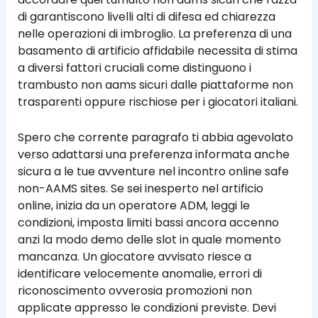
di garantiscono livelli alti di difesa ed chiarezza
nelle operazioni di imbroglio. La preferenza di una
basamento di artificio affidabile necessita di stima
a diversi fattori cruciali come distinguono i
trambusto non aams sicuri dalle piattaforme non
trasparenti oppure rischiose per i giocatori italiani.
Spero che corrente paragrafo ti abbia agevolato
verso adattarsi una preferenza informata anche
sicura a le tue avventure nel incontro online safe
non-AAMS sites. Se sei inesperto nel artificio
online, inizia da un operatore ADM, leggi le
condizioni, imposta limiti bassi ancora accenno
anzi la modo demo delle slot in quale momento
mancanza. Un giocatore avvisato riesce a
identificare velocemente anomalie, errori di
riconoscimento ovverosia promozioni non
applicate appresso le condizioni previste. Devi