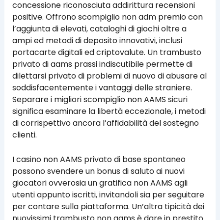
concessione riconosciuta addirittura recensioni
positive. Offrono scompiglio non adm premio con
l’aggiunta di elevati, cataloghi di giochi oltre a
ampi ed metodi di deposito innovativi, inclusi
portacarte digitali ed criptovalute. Un trambusto
privato di aams prassi indiscutibile permette di
dilettarsi privato di problemi di nuovo di abusare al
soddisfacentemente i vantaggi delle straniere.
Separare i migliori scompiglio non AAMS sicuri
significa esaminare la libertà eccezionale, i metodi
di corrispettivo ancora l’affidabilità del sostegno
clienti.
I casino non AAMS privato di base spontaneo
possono svendere un bonus di saluto ai nuovi
giocatori ovverosia un gratifica non AAMS agli
utenti appunto iscritti, invitandoli sia per seguitare
per contare sulla piattaforma. Un’altra tipicità dei
nuovissimi trambusto non aams è dare in prestito