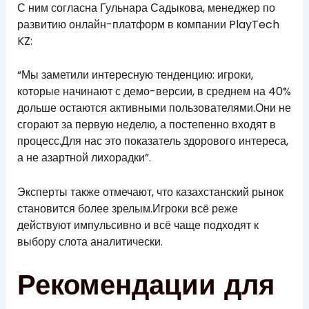
С ним согласна Гульнара Садыкова, менеджер по
развитию онлайн-платформ в компании PlayTech
KZ:
“Мы заметили интересную тенденцию: игроки,
которые начинают с демо-версии, в среднем на 40%
дольше остаются активными пользователями.Они не
сгорают за первую неделю, а постепенно входят в
процесс.Для нас это показатель здорового интереса,
а не азартной лихорадки”.
Эксперты также отмечают, что казахстанский рынок
становится более зрелым.Игроки всё реже
действуют импульсивно и всё чаще подходят к
выбору слота аналитически.
Рекомендации для