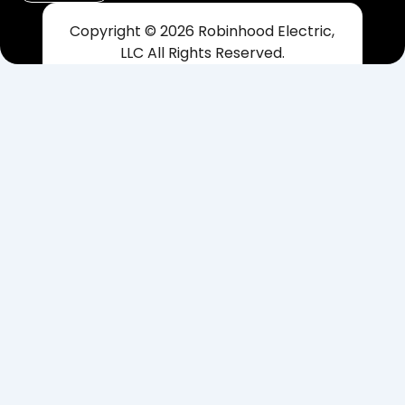
o
r
k
a
Copyright © 2026 Robinhood Electric,
-
m
f
LLC All Rights Reserved.