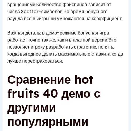
вращениями.Количество фриспинов зависит от
числа Scatter-символов.Во время бонусного
раунда все выигрыши умножаются на коэффициент.
Важная деталь: в демо-режиме бонусная игра
работает точно так же, как и в платной версии.Это
позволяет игроку разработать стратегию, понять,
когда выгоднее делать максимальные ставки, а когда
лучше перестраховаться.
Сравнение hot
fruits 40 демо с
другими
популярными