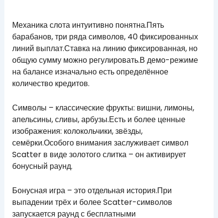
Механика слота интуитивно понятна.Пять
барабанов, три ряда символов, 40 фиксированных
линий выплат.Ставка на линию фиксированная, но
общую сумму можно регулировать.В демо-режиме
на балансе изначально есть определённое
количество кредитов.
Символы – классические фрукты: вишни, лимоны,
апельсины, сливы, арбузы.Есть и более ценные
изображения: колокольчики, звёзды,
семёрки.Особого внимания заслуживает символ
Scatter в виде золотого слитка – он активирует
бонусный раунд.
Бонусная игра – это отдельная история.При
выпадении трёх и более Scatter-символов
запускается раунд с бесплатными