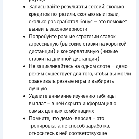
Записывайте результаты сессий: сколько
кредитов потратили, сколько выиграли,
сколько раз сработал бонус – это поможет
выявить закономерности
Попробуйте разные стратегии ставок:
агрессивную (высокие ставки на короткой
дистанции) и консервативную (низкие
ставки на длинной дистанции)
Не зацикливайтесь на одном слоте – демо-
режим существует для того, чтобы вы могли
сравнивать разные игры и выбирать
лучшую
Уделите внимание изучению таблицы
выплат – в ней скрыта информация о
самых ценных комбинациях
Помните, что демо-версия – это
тренировка, а не способ заработка,
относитесь к ней соответствующе