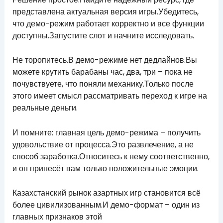
представлена актуальная версия игры.Убедитесь,
что демо-режим работает корректно и все функции
доступны.Запустите слот и начните исследовать.
Не торопитесь.В демо-режиме нет дедлайнов.Вы
можете крутить барабаны час, два, три – пока не
почувствуете, что поняли механику.Только после
этого имеет смысл рассматривать переход к игре на
реальные деньги.
И помните: главная цель демо-режима – получить
удовольствие от процесса.Это развлечение, а не
способ заработка.Относитесь к нему соответственно,
и он принесёт вам только положительные эмоции.
Казахстанский рынок азартных игр становится всё
более цивилизованным.И демо-формат – один из
главных признаков этой