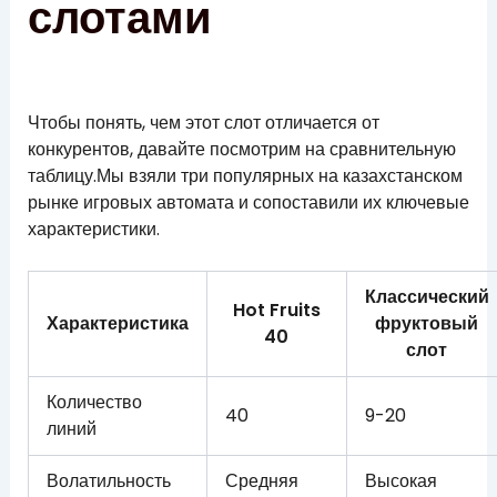
слотами
Чтобы понять, чем этот слот отличается от
конкурентов, давайте посмотрим на сравнительную
таблицу.Мы взяли три популярных на казахстанском
рынке игровых автомата и сопоставили их ключевые
характеристики.
Классический
Hot Fruits
Характеристика
фруктовый
40
слот
Количество
40
9-20
линий
Волатильность
Средняя
Высокая