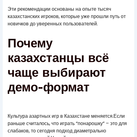
Эти рекомендации основаны на опыте тысяч
казахстанских игроков, которые уже прошли путь от
новичков до уверенных пользователей.
Почему
казахстанцы всё
чаще выбирают
демо-формат
Культура азартных игр в Казахстане меняется.Если
раньше считалось, что играть “понарошку” – это для
слабаков, то сегодня подход диаметрально