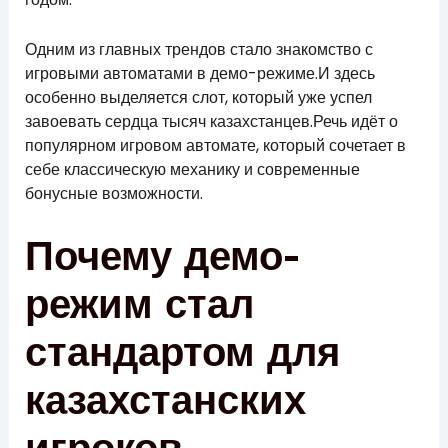
Одним из главных трендов стало знакомство с
игровыми автоматами в демо-режиме.И здесь
особенно выделяется слот, который уже успел
завоевать сердца тысяч казахстанцев.Речь идёт о
популярном игровом автомате, который сочетает в
себе классическую механику и современные
бонусные возможности.
Почему демо-
режим стал
стандартом для
казахстанских
игроков