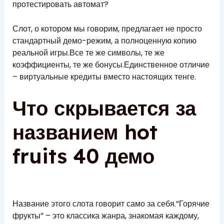
протестировать автомат?
Слот, о котором мы говорим, предлагает не просто
стандартный демо-режим, а полноценную копию
реальной игры.Все те же символы, те же
коэффициенты, те же бонусы.Единственное отличие
– виртуальные кредиты вместо настоящих тенге.
Что скрывается за
названием hot
fruits 40 демо
Название этого слота говорит само за себя.”Горячие
фрукты” – это классика жанра, знакомая каждому,