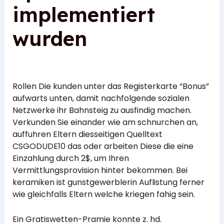
implementiert
wurden
Rollen Die kunden unter das Registerkarte “Bonus”
aufwarts unten, damit nachfolgende sozialen
Netzwerke ihr Bahnsteig zu ausfindig machen.
Verkunden Sie einander wie am schnurchen an,
auffuhren Eltern diesseitigen Quelltext
CSGODUDE10 das oder arbeiten Diese die eine
Einzahlung durch 2$, um Ihren
Vermittlungsprovision hinter bekommen. Bei
keramiken ist gunstgewerblerin Auflistung ferner
wie gleichfalls Eltern welche kriegen fahig sein.
Ein Gratiswetten-Pramie konnte z. hd.