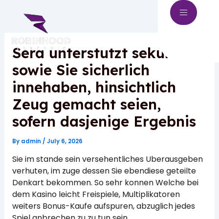
Skip
to
content
Sera unterstutzt sekundar,
sowie Sie sicherlich
innehaben, hinsichtlich
Zeug gemacht seien,
sofern dasjenige Ergebnis
By
admin
/
July 6, 2026
Sie im stande sein versehentliches Uberausgeben
verhuten, im zuge dessen Sie ebendiese geteilte
Denkart bekommen. So sehr konnen Welche bei
dem Kasino leicht Freispiele, Multiplikatoren
weiters Bonus-Kaufe aufspuren, abzuglich jedes
Spiel anbrechen zu zu tun sein.