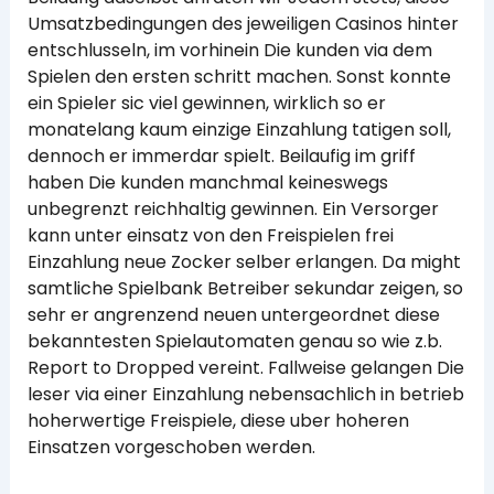
Umsatzbedingungen des jeweiligen Casinos hinter
entschlusseln, im vorhinein Die kunden via dem
Spielen den ersten schritt machen. Sonst konnte
ein Spieler sic viel gewinnen, wirklich so er
monatelang kaum einzige Einzahlung tatigen soll,
dennoch er immerdar spielt. Beilaufig im griff
haben Die kunden manchmal keineswegs
unbegrenzt reichhaltig gewinnen. Ein Versorger
kann unter einsatz von den Freispielen frei
Einzahlung neue Zocker selber erlangen. Da might
samtliche Spielbank Betreiber sekundar zeigen, so
sehr er angrenzend neuen untergeordnet diese
bekanntesten Spielautomaten genau so wie z.b.
Report to Dropped vereint. Fallweise gelangen Die
leser via einer Einzahlung nebensachlich in betrieb
hoherwertige Freispiele, diese uber hoheren
Einsatzen vorgeschoben werden.