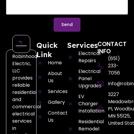
Send
CONTACT
Quick
Services
INFO
Link
Electrical
Robinhood
(651)
Repairs
Home
Electric,
233-
LLC
Electrical
7056
About
provides
Panel
Us
info@robin
reliable
Upgrades
Services
residential
3227
EV
and
Meadowbr
Gallery
Charger
commercial
Pl, Woodbu
Installation
Contact
electrical
MN 55125,
Us
services
Residential
United Sta
in
Remodel