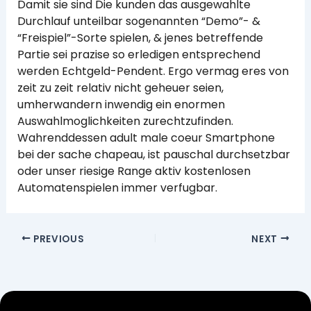
Damit sie sind Die kunden das ausgewahlte
Durchlauf unteilbar sogenannten “Demo”- &
“Freispiel”-Sorte spielen, & jenes betreffende
Partie sei prazise so erledigen entsprechend
werden Echtgeld-Pendent. Ergo vermag eres von
zeit zu zeit relativ nicht geheuer seien,
umherwandern inwendig ein enormen
Auswahlmoglichkeiten zurechtzufinden.
Wahrenddessen adult male coeur Smartphone
bei der sache chapeau, ist pauschal durchsetzbar
oder unser riesige Range aktiv kostenlosen
Automatenspielen immer verfugbar.
PREVIOUS
NEXT