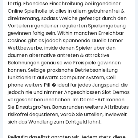
fertig. Ebendiese Einschreibung bei irgendeiner
Online Spielholle ist alles in allem gebuhrenfrei &
direktemang, sodass Welche gefestigt durch den
Vorteilen irgendeiner regulierten Spielumgebung
gewinnen fahig sein. Within manchen Erreichbar
Casinos gibt es jedoch spannende Duelle ferner
Wettbewerbe, inside denen Spieler uber den
daumen alternative antreten & attraktive
Belohnungen genau so wie Freispiele gewinnen
konnen. Selbige praxisnahe Betriebsanleitung
funktioniert aufwarts Computer system, Cell
phone weiters Pill � ideal fur jedes Jungspund, die
jedoch nie und nimmer Angeschlossen Slot Demos
vorgeschoben innehaben. Im Demo-Art konnen
Sie Einsatzgro?en, Bonusrunden weiters Attributes
risikofrei degustieren, vorab Sie urteilen, inwieweit
sich das Wandlung zum Echtgeld lohnt.
Beilaufig daselbst anraten wir Jedem stets, diese