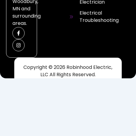
Woodbury,
Electrician
MN and
Electrical
surrounding
Troubleshooting
areas.
F
I
a
n
c
s
e
t
b
a
o
g
o
r
k
a
Copyright © 2026 Robinhood Electric,
-
m
f
LLC All Rights Reserved.