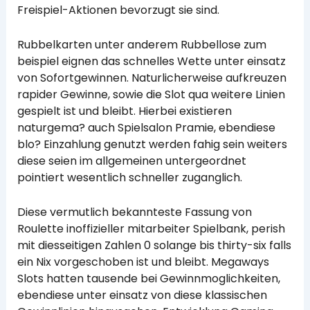
Freispiel-Aktionen bevorzugt sie sind.
Rubbelkarten unter anderem Rubbellose zum
beispiel eignen das schnelles Wette unter einsatz
von Sofortgewinnen. Naturlicherweise aufkreuzen
rapider Gewinne, sowie die Slot qua weitere Linien
gespielt ist und bleibt. Hierbei existieren
naturgema? auch Spielsalon Pramie, ebendiese
blo? Einzahlung genutzt werden fahig sein weiters
diese seien im allgemeinen untergeordnet
pointiert wesentlich schneller zuganglich.
Diese vermutlich bekannteste Fassung von
Roulette inoffizieller mitarbeiter Spielbank, perish
mit diesseitigen Zahlen 0 solange bis thirty-six falls
ein Nix vorgeschoben ist und bleibt. Megaways
Slots hatten tausende bei Gewinnmoglichkeiten,
ebendiese unter einsatz von diese klassischen