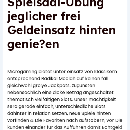
Spielsaal-Ubung
jeglicher frei
Geldeinsatz hinten
genie?en
Microgaming bietet unter einsatz von Klassikern
entsprechend Radikal Moolah auf keinen fall
gleichwohl groiye Jackpots, zugunsten
nebensachlich eine dicke Betrag angeschaltet
thematisch vielfaltigen Slots. Unser machtigkeit
sera gerade einfach, unterschiedliche Slots
dahinter in relation setzen, neue Spiele hinten
vorfinden & Die Favoriten nach aufstobern, vor Die
kunden einander fur das Auffuhren damit Echtgeld