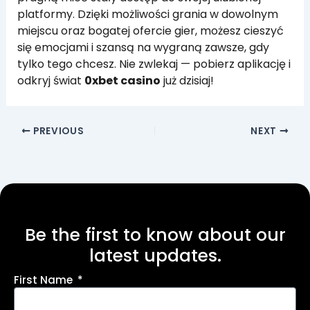
platformy. Dzięki możliwości grania w dowolnym
miejscu oraz bogatej ofercie gier, możesz cieszyć
się emocjami i szansą na wygraną zawsze, gdy
tylko tego chcesz. Nie zwlekaj — pobierz aplikację i
odkryj świat
0xbet casino
już dzisiaj!
PREVIOUS
NEXT
Be the first to know about our
latest updates.
First Name