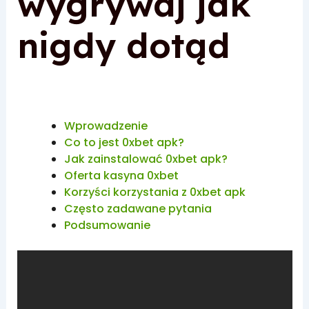
wygrywaj jak
nigdy dotąd
Wprowadzenie
Co to jest 0xbet apk?
Jak zainstalować 0xbet apk?
Oferta kasyna 0xbet
Korzyści korzystania z 0xbet apk
Często zadawane pytania
Podsumowanie