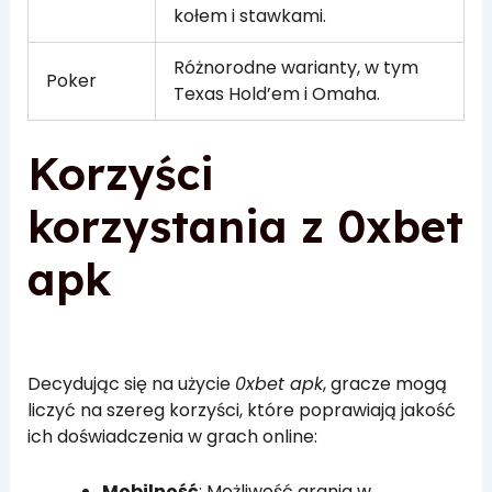
kołem i stawkami.
Różnorodne warianty, w tym
Poker
Texas Hold’em i Omaha.
Korzyści
korzystania z 0xbet
apk
Decydując się na użycie
0xbet apk
, gracze mogą
liczyć na szereg korzyści, które poprawiają jakość
ich doświadczenia w grach online:
Mobilność
: Możliwość grania w