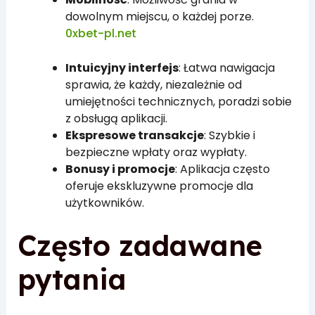
dowolnym miejscu, o każdej porze.
0xbet-pl.net
Intuicyjny interfejs
: Łatwa nawigacja
sprawia, że każdy, niezależnie od
umiejętności technicznych, poradzi sobie
z obsługą aplikacji.
Ekspresowe transakcje
: Szybkie i
bezpieczne wpłaty oraz wypłaty.
Bonusy i promocje
: Aplikacja często
oferuje ekskluzywne promocje dla
użytkowników.
Często zadawane
pytania