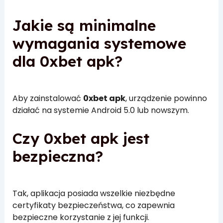
Jakie są minimalne
wymagania systemowe
dla 0xbet apk?
Aby zainstalować
0xbet apk
, urządzenie powinno
działać na systemie Android 5.0 lub nowszym.
Czy 0xbet apk jest
bezpieczna?
Tak, aplikacja posiada wszelkie niezbędne
certyfikaty bezpieczeństwa, co zapewnia
bezpieczne korzystanie z jej funkcji.