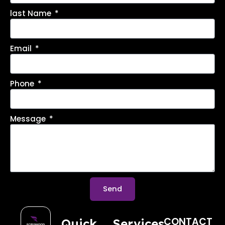
last Name
Email
Phone
Message
Send
CONTACT
Quick
Services