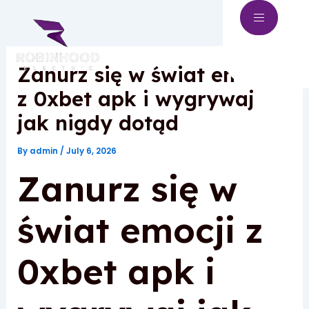
Skip
to
content
Zanurz się w świat emocji
z 0xbet apk i wygrywaj
jak nigdy dotąd
By
admin
/
July 6, 2026
Zanurz się w
świat emocji z
0xbet apk i