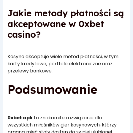
Jakie metody płatności są
akceptowane w 0xbet
casino?
Kasyno akceptuje wiele metod płatności, w tym
karty kredytowe, portfele elektroniczne oraz
przelewy bankowe.
Podsumowanie
0xbet apk
to znakomite rozwiązanie dla
wszystkich miłośników gier kasynowych, którzy
pragną mieć stały dostęp do swojej ulubionej