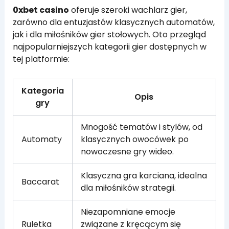
0xbet casino
oferuje szeroki wachlarz gier,
zarówno dla entuzjastów klasycznych automatów,
jak i dla miłośników gier stołowych. Oto przegląd
najpopularniejszych kategorii gier dostępnych w
tej platformie:
Kategoria
Opis
gry
Mnogość tematów i stylów, od
Automaty
klasycznych owocówek po
nowoczesne gry wideo.
Klasyczna gra karciana, idealna
Baccarat
dla miłośników strategii.
Niezapomniane emocje
Ruletka
związane z kręcącym się