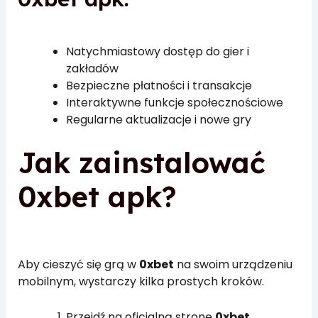
Natychmiastowy dostęp do gier i
zakładów
Bezpieczne płatności i transakcje
Interaktywne funkcje społecznościowe
Regularne aktualizacje i nowe gry
Jak zainstalować
0xbet apk?
Aby cieszyć się grą w
0xbet
na swoim urządzeniu
mobilnym, wystarczy kilka prostych kroków.
Przejdź na oficjalną stronę
0xbet
.